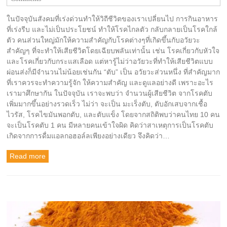
ในปัจจุบันสังคมที่เร่งด่วนทำให้วิถีชีวิตของเราเปลี่ยนไป การกินอาหาร
ที่เร่งรีบ และไม่เป็นประโยชน์ ทำให้โรคไกลตัว กลับกลายเป็นโรคใกล้
ตัว คนส่วนใหญ่มักให้ความสำคัญกับโรคต่างๆที่เกิดขึ้นกับอวัยวะ
สำคัญๆ ที่จะทำให้เสียชีวิตโดยเฉียบพลันเท่านั้น เช่น โรคเกี่ยวกับหัวใจ
และโรคเกี่ยวกับกระแสเลือด แต่หารู้ไม่ว่าอวัยวะที่ทำให้เสียชีวิตแบบ
ผ่อนส่งก็มีจำนวนไม่น้อยเช่นกัน “ตับ” เป็น อวัยวะส่วนหนึ่ง ที่สำคัญมาก
ที่เราควรจะทำความรู้จัก ให้ความสำคัญ และดูแลอย่างดี เพราะอะไร
เรามาศึกษากัน ในปัจจุบัน เราจะพบว่า จำนวนผู้เสียชีวิต จากโรคตับ
เพิ่มมากขึ้นอย่างรวดเร็ว ไม่ว่า จะเป็น มะเร็งตับ, ตับอักเสบจากเชื้อ
ไวรัส, โรคไขมันพอกตับ, และตับแข็ง โดยจากสถิติพบว่าคนไทย 10 คน
จะเป็นโรคตับ 1 คน มีหลายคนเข้าใจผิด คิดว่าสาเหตุการเป็นโรคตับ
เกิดจากการดื่มแอลกอฮอล์ลเพียงอย่างเดียว จึงคิดว่า…
Read more