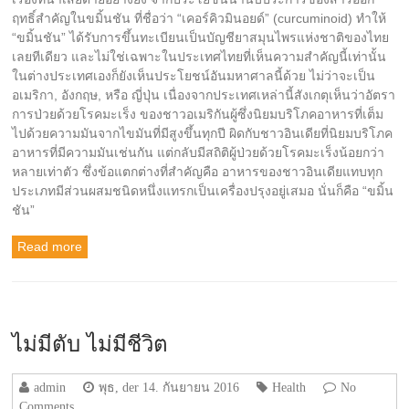
ฤทธิ์สำคัญในขมิ้นชัน ที่ชื่อว่า “เคอร์คิวมินอยด์” (curcuminoid) ทำให้
“ขมิ้นชัน” ได้รับการขึ้นทะเบียนเป็นบัญชียาสมุนไพรแห่งชาติของไทย
เลยทีเดียว และไม่ใช่เฉพาะในประเทศไทยที่เห็นความสำคัญนี้เท่านั้น
ในต่างประเทศเองก็ยังเห็นประโยชน์อันมหาศาลนี้ด้วย ไม่ว่าจะเป็น
อเมริกา, อังกฤษ, หรือ ญี่ปุ่น เนื่องจากประเทศเหล่านี้สังเกตุเห็นว่าอัตรา
การป่วยด้วยโรคมะเร็ง ของชาวอเมริกันผู้ซึ่งนิยมบริโภคอาหารที่เต็ม
ไปด้วยความมันจากไขมันที่มีสูงขึ้นทุกปี ผิดกับชาวอินเดียที่นิยมบริโภค
อาหารที่มีความมันเช่นกัน แต่กลับมีสถิติผู้ป่วยด้วยโรคมะเร็งน้อยกว่า
หลายเท่าตัว ซึ่งข้อแตกต่างที่สำคัญคือ อาหารของชาวอินเดียแทบทุก
ประเภทมีส่วนผสมชนิดหนึ่งแทรกเป็นเครื่องปรุงอยู่เสมอ นั่นก็คือ “ขมิ้น
ชัน”
Read more
ไม่มีตับ ไม่มีชีวิต
admin
พุธ, der 14. กันยายน 2016
Health
No
Comments