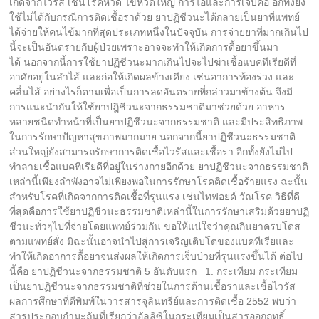
เกิดจากไวรัส เช่นโรคหวัด ไข้หวัดใหญ่ การไอและการเจ็บคอ อีกทั้งยัง
ใช้ไม่ได้กับกรณีการติดเชื้อราด้วย ยาปฏิชีวนะได้กลายเป็นยาที่แพทย์
ได้จ่ายให้คนไข้มากที่สุดประเภทหนึ่งในปัจจุบัน การจ่ายยาที่มากเกินไป
นี้จะเป็นอันตรายกับผู้ป่วยเพราะอาจจะทำให้เกิดการดื้อยาขึ้นมา
ได้ นอกจากนี้การใช้ยาปฏิชีวนะมากเกินไปจะไปฆ่าเชื้อแบคทีเรียดีที่
อาศัยอยู่ในลำไส้ และก่อให้เกิดผลข้างเคียง เช่นอาการท้องร่วง และ
คลื่นไส้ อย่างไรก็ตามเพื่อเป็นการลดอันตรายที่กล่าวมาข้างต้น จึงมี
การแนะนำกันให้ใช้ยาปฎิชีวนะจากธรรมชาติมาช่วยด้วย อาหาร
หลายชนิดทำหน้าที่เป็นยาปฏิชีวนะจากธรรมชาติ และมีประสิทธิภาพ
ในการรักษาปัญหาสุขภาพมากมาย นอกจากนี้ยาปฏิชีวนะธรรมชาติ
ส่วนใหญ่ยังสามารถรักษาการติดเชื้อไวรัสและเชื้อรา อีกทั้งยังไม่ไป
ทำลายเชื้อแบคทีเรียดีที่อยู่ในร่างกายอีกด้วย ยาปฏิชีวนะจากธรรมชาติ
เหล่านี้เพียงลำพังอาจไม่เพียงพอในการรักษาโรคติดเชื้อร้ายแรง ฉะนั้น
สำหรับโรคที่เกิดจากการติดเชื้อที่รุนแรง เช่นไทฟอยด์ วัณโรค วิธีที่ดี
ที่สุดคือการใช้ยาปฏิชีวนะธรรมชาติเหล่านี้ในการรักษาเสริมด้วยยาปฏิ
ชีวนะทั่วๆไปที่จ่ายโดยแพทย์ร่วมกัน ขอให้แน่ใจว่าคุณกินยาครบโดส
ตามแพทย์สั่ง มิฉะนั้นอาจนำไปสู่การเจริญเติบโตของแบคทีเรียและ
ทำให้เกิดอาการดื้อยาจนส่งผลให้เกิดการเจ็บป่วยที่รุนแรงขึ้นได้ ต่อไป
นี้คือ ยาปฏิชีวนะจากธรรมชาติ 5 อันดับแรก 1. กระเทียม กระเทียม
เป็นยาปฏิชีวนะจากธรรมชาติที่ช่วยในการต้านเชื้อราและเชื้อไวรัส
ผลการศึกษาที่ตีพิมพ์ในวารสารจุลินทรีย์และการติดเชื้อ 2552 พบว่า
สารประกอบกำมะถันที่เรียกว่าอัลลิซิในกระเทียมเป็นสารออกฤทธิ์…