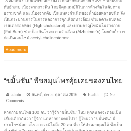
โรคผิวหนัง โดยเฉพาะอย่างยิ่งโรคกลากที่เกิดจากเชื้อรา ช่วยป้องกัน
ตับอักเสบ เนื่องจากสารพิษ โดยมีคุณสมบัติในการล้างพิษในตับตาม
ธรรมชาติ และเนื่องจากตับ เป็นแหล่งกำเนิดของน้ำย่อยหลายชนิด จึง
เป็นกระบวนการในการลดอาการจุกเสียดทางอ้อม ช่วยลดระดับคลอ
เรสเตอรอลที่สูง (High cholesterol) และเผาผลาญไขมันในร่างกาย
(Fat Burn) ช่วยป้องกันโรคความจำเสื่อม (Alzheimer’s) โดยยับยั้งการ
ก่อเกิดเอนไซม์ acetyl-cholinesterase…
Read more
“ขมิ้นชัน” พืชสมุนไพรคุ้ยเคยของคนไทย
admin
จันทร์, der 3. ตุลาคม 2016
Health
No
Comments
หากถามคนไทย 100 คน ว่ารู้จัก “ขมิ้นชัน” ไหม ทุกคนคงจะตอบเป็น
เสียงเดียวกันว่า “รู้จัก” แต่หากถามต่อไปว่า รู้ไหมว่า “ขมิ้นชัน” มี
ประโยชน์อย่างไร อาจจะมีไม่ถึง 20 คน ที่จะให้คำตอบคุณได้ ซึ่งเป็น
เรื่องที่น่าเสียดายอย่างยิ่ง จากประโยชน์นานับประการของสารออก