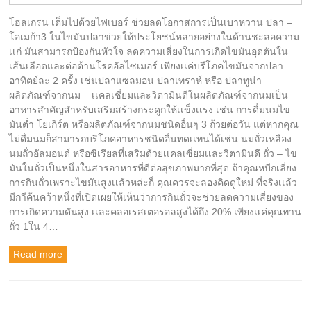
โฮลเกรน เต็มไปด้วยไฟเบอร์ ช่วยลดโอกาสการเป็นเบาหวาน ปลา –
โอเมก้า3 ในไขมันปลาข่วยให้ประโยชน์หลายอย่างในด้านชะลอความ
เเก่ มันสามารถป้องกันหัวใจ ลดความเสี่ยงในการเกิดไขมันอุดตันใน
เส้นเลือดและต่อต้านโรคอัลไซเมอร์ เพียงเเค่บรืโภคไขมันจากปลา
อาทิตย์ละ 2 ครั้ง เช่นปลาแซลมอน ปลาเทราห์ หรือ ปลาทูน่า
ผลิตภัณฑ์จากนม – เเคลเซี่ยมและวิตามินดีในผลิตภัณฑ์จากนมเป็น
อาหารสำคัญสำหรับเสริมสร้างกระดูกให้เเข็งเเรง เช่น การดื่มนมไข
มันต่ำ โยเกิร์ต หรือผลิตภัณฑ์จากนมชนิดอื่นๆ 3 ถ้วยต่อวัน แต่หากคุณ
ไม่ดื่มนมก็สามารถบริโภคอาหารชนิดอื่นทดเเทนได้เช่น นมถั่วเหลือง
นมถั่วอัลมอนด์ หรือซีเรียลที่เสริมด้วยเเคลเซี่ยมเเละวิตามินดี ถั่ว – ไข
มันในถั่วเป็นหนึ่งในสารอาหารที่ดีต่อสุขภาพมากที่สุด ถ้าคุณหบีกเลี่ยง
การกินถั่วเพราะไขมันสูงเเล้วหล่ะก็ คุณควรจะลองคิดดูใหม่ ที่จริงเเล้ว
มีกาีค้นคว้าหนึ่งที่เปิดเผยให้เห็นว่าการกินถั่วจะช่วยลดความเสี่ยงของ
การเกิดความดันสูง เเละคลอเรสเตอรอลสูงได้ถึง 20% เพียงเเค่คุณทาน
ถั่ว 1ใน 4…
Read more