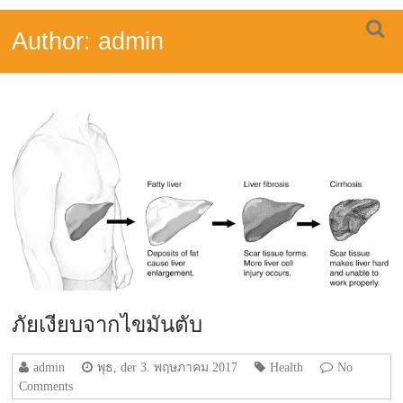
Skip
โฟร์
to
Author:
admin
content
มายด์
ส
ผู้
เชี่ยวชาญ
เรื่อง
สมุนไพร
ขมิ้น
เครื่อง
ดื่ม
ขมิ้น
สกัด
ปราศจาก
กลิ่น
ฉุน
ภัยเงียบจากไขมันตับ
ดูด
ซึม
admin
พุธ, der 3. พฤษภาคม 2017
Health
No
ดี,
Comments