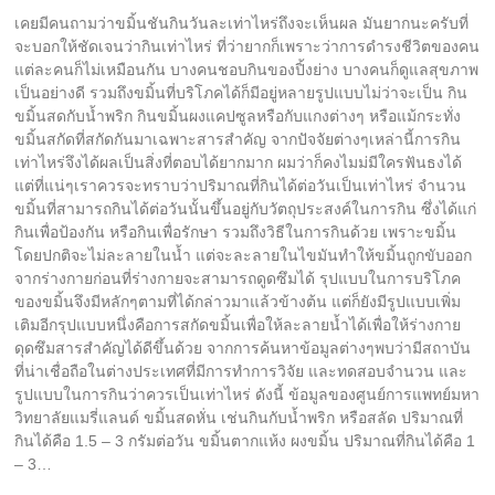
เคยมีคนถามว่าขมิ้นชันกินวันละเท่าไหร่ถึงจะเห็นผล มันยากนะครับที่
จะบอกให้ชัดเจนว่ากินเท่าไหร่ ที่ว่ายากก็เพราะว่าการดำรงชีวิตของคน
แต่ละคนก็ไม่เหมือนกัน บางคนชอบกินของปิ้งย่าง บางคนก็ดูแลสุขภาพ
เป็นอย่างดี รวมถึงขมิ้นที่บริโภคได้ก็มีอยู่หลายรูปแบบไม่ว่าจะเป็น กิน
ขมิ้นสดกับน้ำพริก กินขมิ้นผงแคปซูลหรือกับแกงต่างๆ หรือแม้กระทั่ง
ขมิ้นสกัดที่สกัดกันมาเฉพาะสารสำคัญ จากปัจจัยต่างๆเหล่านี้การกิน
เท่าไหร่จึงได้ผลเป็นสิ่งที่ตอบได้ยากมาก ผมว่าก็คงไมม่มีใครฟันธงได้
แต่ที่แน่ๆเราควรจะทราบว่าปริมาณที่กินได้ต่อวันเป็นเท่าไหร่ จำนวน
ขมิ้นที่สามารถกินได้ต่อวันนั้นขึ้นอยู่กับวัตถุประสงค์ในการกิน ซึ่งได้แก่
กินเพื่อป้องกัน หรือกินเพื่อรักษา รวมถึงวิธีในการกินด้วย เพราะขมิ้น
โดยปกติจะไม่ละลายในน้ำ แต่จะละลายในไขมันทำให้ขมิ้นถูกขับออก
จากร่างกายก่อนที่ร่างกายจะสามารถดูดซึมได้ รุปแบบในการบริโภค
ของขมิ้นจึงมีหลักๆตามที่ได้กล่าวมาแล้วข้างต้น แต่ก็ยังมีรูปแบบเพิ่ม
เติมอีกรุปแบบหนึ่งคือการสกัดขมิ้นเพื่อให้ละลายน้ำได้เพื่อให้ร่างกาย
ดุดซึมสารสำคัญได้ดีขึ้นด้วย จากการค้นหาข้อมูลต่างๆพบว่ามีสถาบัน
ที่น่าเชื่อถือในต่างประเทศที่มีการทำการวิจัย และทดสอบจำนวน และ
รูปแบบในการกินว่าควรเป็นเท่าไหร่ ดังนี้ ข้อมูลของศูนย์การแพทย์มหา
วิทยาลัยแมรี่แลนด์ ขมิ้นสดหั่น เช่นกินกับน้ำพริก หรือสลัด ปริมาณที่
กินได้คือ 1.5 – 3 กรัมต่อวัน ขมิ้นตากแห้ง ผงขมิ้น ปริมาณที่กินได้คือ 1
– 3…