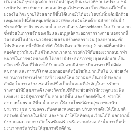
เริ่มต้นวันดีๆของคุณด้วยการดื่มน้ำอุ่นๆบีบมะนาวที่ช่วยให้ประโยชน์
นานับประการกับสุขภาพ และถ้าคุณไม่ชอบรสเปรี้ยวเพียงเเค่ใส่ขมิ้น
ผงลงไป ก็จะช่วยให้รสชาดดีขึ้นได้เเถมยังได้ประโยชน์เพิ่มเติมอีกด้วย
เหตุผลต่อไปนี้คือเหตุผลที่คุณควรที่จะเริ่มวันใหม่ด้วยนิสัยการดื่มนี้ 1.
ช่วยเเก้ปัญหาผิว กรดจากน้ำมะนาวมีสาร Antioxidants ในปริมาณมาก
ซึ่งช่วยในการขจัดของเสียเเละอนุมูลอิสระออกจากร่างกาย นอกจากนี้
วิตามินซีในน้ำมะนาวยังช่วยเสริมสร้างคลอราเจน (คลอราเจน คือ
โปรตีนเเบบหนึ่งที่มีหน้าที่ทำให้ผิวมีความยืดหยุ่น) 2. ช่วยดีท็อกซ์ตับ
ลองคิดดูว่ามันจะดีเเค่ไหนหากเราสามารถทำให้ตับของเรากลับมาทำ
หน้าที่ในการขจัดของเสียได้อย่างมีประสิทธิภาพสูงสุดเหมือนกับเป็น
อวัยวะชิ้นใหม่ที่ไม่เคยได้รับผลเสียจากนิสัยการกินอาหารที่ไม่ดีต่อ
สุขภาพ เเละการบริโภคเเอลกอฮอลล์หรือไขมันมากเกินไป 3. ช่วยเร่ง
ขบวนการรักษาหรือการสร้างเซลล์ใหม่ วิตามินซีเป็นองค์ประกอบ
สำคัญในการสร้างเซลล์ใหม่ซึ่ งเป็นขั้นตอนที่สำคัญในการรักษา
ร่างกายให้มีสุขภาพดี เเหล่งวิตามินซีที่ดีจะช่วยทำให้กระดูกเเละฟัน
เเข็งเเรง ผิวมีสุขภาพดีขึ้น สายตาดีขึ้น เเละข้อต่อดีขึ้น 4. ช่วยให้
สุขภาพโดยรวมดีขึ้น น้ำมะนาวให้ประโยชน์ด้านสุขภาพนานับ
ประการ เช่น ช่วยลดระดับคลอเรสเตอรอล ปรับความดันให้เป็นปกติ
ลดระดับน้ำตาลในเลือด เเละช่วยทำให้โลหิตหมุนเวียนได้ดี นอกจากนี้
ยังช่วยลดภาวะการเกิดโรคซึมเศร้า หรือความกังวล ดังนั้นการดื่มน้ำ
มะนาวทุกวันก็ช่วยให้สุขภาพจิตดีด้วย