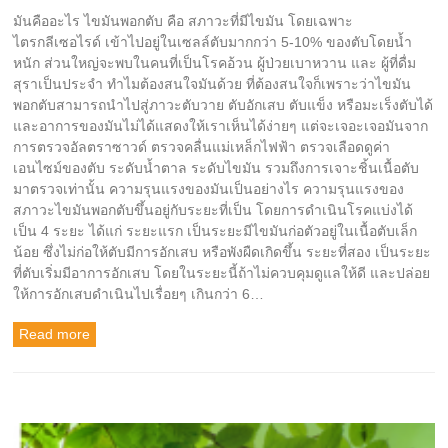
มันคืออะไร ไขมันพอกตับ คือ สภาวะที่มีไขมัน โดยเฉพาะ
ไตรกลีเซอไรด์ เข้าไปอยู่ในเซลล์ตับมากกว่า 5-10% ของตับโดยน้ำ
หนัก ส่วนใหญ่จะพบในคนที่เป็นโรคอ้วน ผู้ป่วยเบาหวาน และ ผู้ที่ดื่ม
สุราเป็นประจำ ทำไมต้องสนใจมันด้วย ที่ต้องสนใจก็เพราะว่าไขมัน
พอกตับสามารถนำไปสู่ภาวะตับวาย ตับอักเสบ ตับแข็ง หรือมะเร็งตับได้
และอาการของมันไม่ได้แสดงให้เราเห็นได้ง่ายๆ แต่จะเจอะเจอมันจาก
การตรวจอัลตราซาวด์ ตรวจคลื่นแม่เหล็กไฟฟ้า ตรวจเลือดดูค่า
เอนไซม์ของตับ ระดับน้ำตาล ระดับไขมัน รวมถึงการเจาะชิ้นเนื้อตับ
มาตรวจเท่านั้น ความรุนแรงของมันเป็นอย่างไร ความรุนแรงของ
สภาวะไขมันพอกตับขึ้นอยู่กับระยะที่เป็น โดยการดำเนินโรคแบ่งได้
เป็น 4 ระยะ ได้แก่ ระยะแรก เป็นระยะมีไขมันก่อตัวอยู่ในเนื้อตับเล็ก
น้อย ซึ่งไม่ก่อให้ตับมีการอักเสบ หรือพังผืดเกิดขึ้น ระยะที่สอง เป็นระยะ
ที่ตับเริ่มมีอาการอักเสบ โดยในระยะนี้ถ้าไม่ควบคุมดูแลให้ดี และปล่อย
ให้การอักเสบดำเนินไปเรื่อยๆ เกินกว่า 6…
Read more